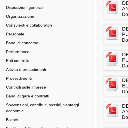
DE
Disposizioni generali
AN
Do
Organizzazione
Consulenti e collaboratori
DE
PU
Personale
Do
Bandi di concorso
Performance
DE
PU
Enti controllati
Do
Attività e procedimenti
Provvedimenti
DE
EL
Controlli sulle imprese
Do
Bandi di gara e contratti
Sovvenzioni, contributi, sussidi, vantaggi
DE
economici
AN
Do
Bilanci