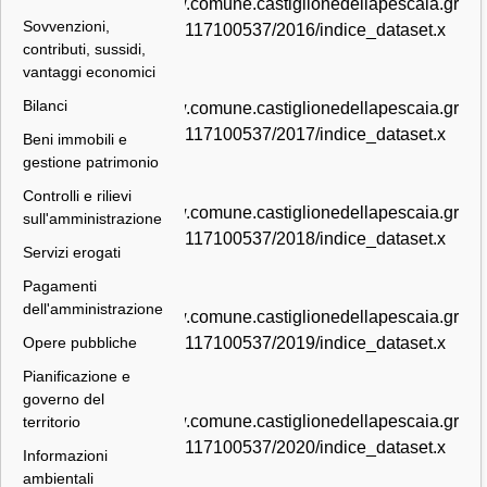
www.comune.castiglionedellapescaia.gr
Sovvenzioni,
.it/00117100537/2016/indice_dataset.x
contributi, sussidi,
ml
vantaggi economici
Bilanci
www.comune.castiglionedellapescaia.gr
.it/00117100537/2017/indice_dataset.x
Beni immobili e
ml
gestione patrimonio
Controlli e rilievi
www.comune.castiglionedellapescaia.gr
sull'amministrazione
.it/00117100537/2018/indice_dataset.x
Servizi erogati
ml
Pagamenti
dell'amministrazione
www.comune.castiglionedellapescaia.gr
.it/00117100537/2019/indice_dataset.x
Opere pubbliche
ml
Pianificazione e
governo del
www.comune.castiglionedellapescaia.gr
territorio
.it/00117100537/2020/indice_dataset.x
Informazioni
ml
ambientali