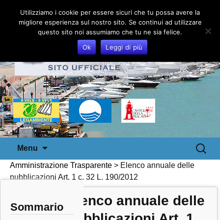
Utilizziamo i cookie per essere sicuri che tu possa avere la
migliore esperienza sul nostro sito. Se continui ad utilizzare
questo sito noi assumiamo che tu ne sia felice.
Ok
Leggi di più
Vai
Ricerca
Menu
al
per:
Amministrazione Trasparente
>
Elenco annuale delle
contenuto
pubblicazioni Art. 1 c. 32 L. 190/2012
Elenco annuale delle
Sommario
pubblicazioni Art. 1