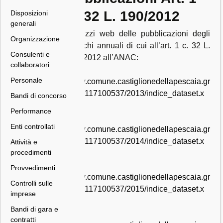
c. 32 L. 190/2012
Disposizioni
generali
Indirizzi web delle pubblicazioni degli
Organizzazione
elenchi annuali di cui all’art. 1 c. 32 L.
Consulenti e
190/2012 all’ANAC:
collaboratori
Personale
www.comune.castiglionedellapescaia.gr
.it/00117100537/2013/indice_dataset.x
Bandi di concorso
ml
Performance
Enti controllati
www.comune.castiglionedellapescaia.gr
.it/00117100537/2014/indice_dataset.x
Attività e
procedimenti
ml
Provvedimenti
www.comune.castiglionedellapescaia.gr
Controlli sulle
.it/00117100537/2015/indice_dataset.x
imprese
ml
Bandi di gara e
contratti