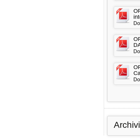
OR
in
Do
OR
DA
Do
OR
Ca
Do
Archiv