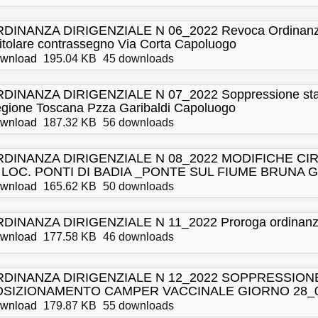
DINANZA DIRIGENZIALE N 06_2022 Revoca Ordinanza n
titolare contrassegno Via Corta Capoluogo
wnload
195.04 KB
45 downloads
DINANZA DIRIGENZIALE N 07_2022 Soppressione stalli
gione Toscana Pzza Garibaldi Capoluogo
wnload
187.32 KB
56 downloads
RDINANZA DIRIGENZIALE N 08_2022 MODIFICHE C
 LOC. PONTI DI BADIA _PONTE SUL FIUME BRUNA G
wnload
165.62 KB
50 downloads
DINANZA DIRIGENZIALE N 11_2022 Proroga ordinanza 
wnload
177.58 KB
46 downloads
RDINANZA DIRIGENZIALE N 12_2022 SOPPRESSION
OSIZIONAMENTO CAMPER VACCINALE GIORNO 28_0
wnload
179.87 KB
55 downloads