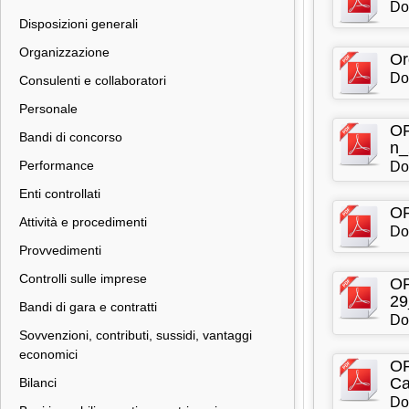
Do
Disposizioni generali
Organizzazione
Or
Do
Consulenti e collaboratori
Personale
OR
Bandi di concorso
n_
Performance
Do
Enti controllati
OR
Attività e procedimenti
Do
Provvedimenti
Controlli sulle imprese
OR
29
Bandi di gara e contratti
Do
Sovvenzioni, contributi, sussidi, vantaggi
economici
OR
Ca
Bilanci
Do