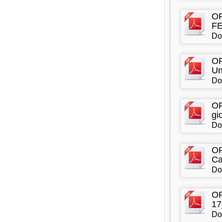
OR
F
Do
OR
Un
Do
OR
gi
Do
OR
Ca
Do
OR
17
Do