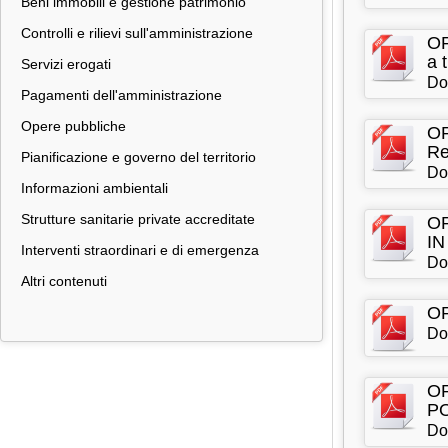
Beni immobili e gestione patrimonio
Controlli e rilievi sull'amministrazione
OR
a 
Servizi erogati
Do
Pagamenti dell'amministrazione
Opere pubbliche
OR
Re
Pianificazione e governo del territorio
Do
Informazioni ambientali
Strutture sanitarie private accreditate
O
IN
Interventi straordinari e di emergenza
Do
Altri contenuti
OR
Do
O
P
Do