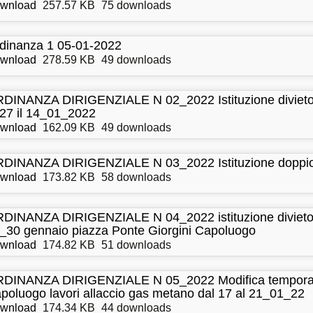
wnload
257.57 KB
75 downloads
dinanza 1 05-01-2022
wnload
278.59 KB
49 downloads
DINANZA DIRIGENZIALE N 02_2022 Istituzione divieto fe
27 il 14_01_2022
wnload
162.09 KB
49 downloads
DINANZA DIRIGENZIALE N 03_2022 Istituzione doppio s
wnload
173.82 KB
58 downloads
DINANZA DIRIGENZIALE N 04_2022 istituzione divieto so
_30 gennaio piazza Ponte Giorgini Capoluogo
wnload
174.82 KB
51 downloads
DINANZA DIRIGENZIALE N 05_2022 Modifica temporanea
poluogo lavori allaccio gas metano dal 17 al 21_01_22
wnload
174.34 KB
44 downloads