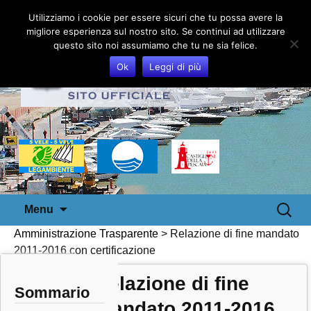
Utilizziamo i cookie per essere sicuri che tu possa avere la
migliore esperienza sul nostro sito. Se continui ad utilizzare
questo sito noi assumiamo che tu ne sia felice.
Ok
Leggi di più
Vai
Ricerca
Menu
al
per:
Amministrazione Trasparente
>
Relazione di fine mandato
contenuto
2011-2016 con certificazione
Relazione di fine
Sommario
mandato 2011-2016