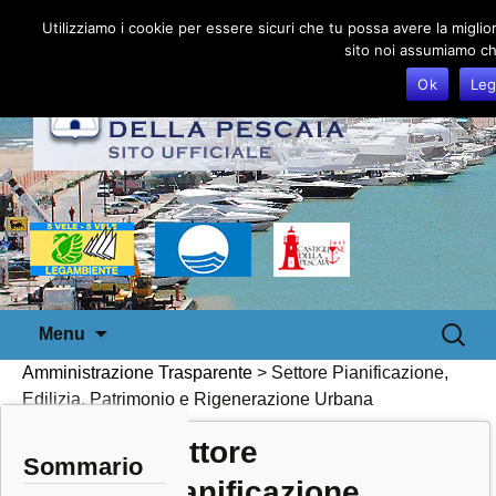
Utilizziamo i cookie per essere sicuri che tu possa avere la miglio
sito noi assumiamo che
Ok
Leg
Vai
Ricerca
Menu
al
per:
Amministrazione Trasparente
>
Settore Pianificazione,
contenuto
Edilizia, Patrimonio e Rigenerazione Urbana
Settore
Sommario
Pianificazione,