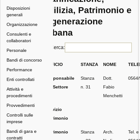
Edilizia, Patrimonio e
Disposizioni
generali
Rigenerazione
Organizzazione
Urbana
Consulenti e
collaboratori
Cerca:
Personale
Bandi di concorso
UFFICIO
STANZA
NOME
TEL
Performance
Responsabile
Stanza
Dott.
0564
Enti controllati
del Settore
n. 31
Fabio
Attività e
Menchetti
procedimenti
Provvedimenti
Servizio
Controlli sulle
Patrimonio
imprese
Bandi di gara e
Patrimonio
Stanza
Arch.
Tel. e
contratti