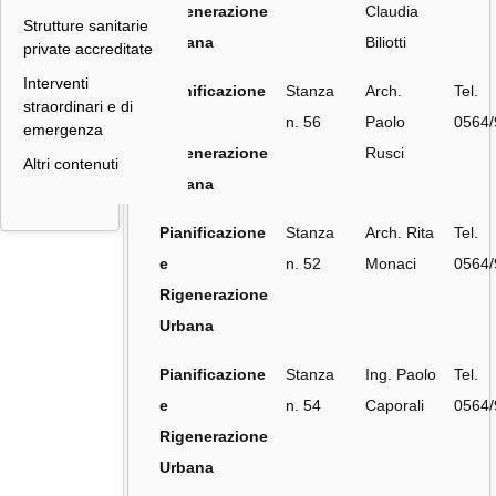
Rigenerazione
Claudia
Strutture sanitarie
Urbana
Biliotti
private accreditate
Interventi
Pianificazione
Stanza
Arch.
Tel.
straordinari e di
e
n. 56
Paolo
0564
emergenza
Rigenerazione
Rusci
Altri contenuti
Urbana
Pianificazione
Stanza
Arch. Rita
Tel.
e
n. 52
Monaci
0564
Rigenerazione
Urbana
Pianificazione
Stanza
Ing. Paolo
Tel.
e
n. 54
Caporali
0564
Rigenerazione
Urbana