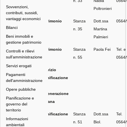
n. 33
Nadia
0564
Sovvenzioni,
Poltronieri
contributi, sussidi,
vantaggi economici
Patrimonio
Stanza
Dott.ssa
0564
Bilanci
n. 35
Martina
Beni immobili e
Palmieri
gestione patrimonio
Patrimonio
Stanza
Paola Fei
Tel. e
Controlli e rilievi
sull'amministrazione
n. 55
0564
Servizi erogati
Servizio
Pagamenti
Pianificazione
dell'amministrazione
e
Opere pubbliche
Rigenerazione
Pianificazione e
Urbana
governo del
territorio
Pianificazione
Stanza
Dott.ssa
Tel.
Informazioni
e
n. 51
Biol.
0564
ambientali