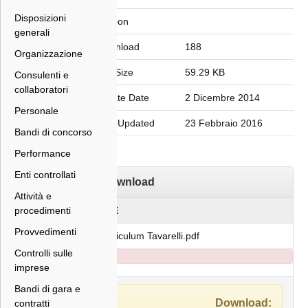
Disposizioni
Version
generali
Download
188
Organizzazione
File Size
59.29 KB
Consulenti e
collaboratori
Create Date
2 Dicembre 2014
Personale
Last Updated
23 Febbraio 2016
Bandi di concorso
Performance
Enti controllati
Download
Attività e
procedimenti
FILE
Provvedimenti
Curriculum Tavarelli.pdf
Controlli sulle
imprese
Bandi di gara e
Download:
contratti