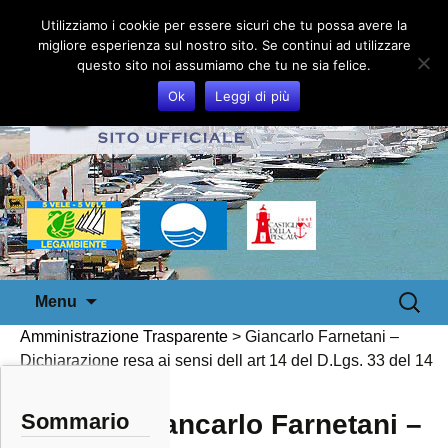
Utilizziamo i cookie per essere sicuri che tu possa avere la
migliore esperienza sul nostro sito. Se continui ad utilizzare
questo sito noi assumiamo che tu ne sia felice.
Ok
Leggi di più
Vai
Ricerca
Menu
al
per:
Amministrazione Trasparente
>
Giancarlo Farnetani –
contenuto
Dichiarazione resa ai sensi dell art 14 del D.Lgs. 33 del 14
marzo 2013
Sommario
Giancarlo Farnetani –