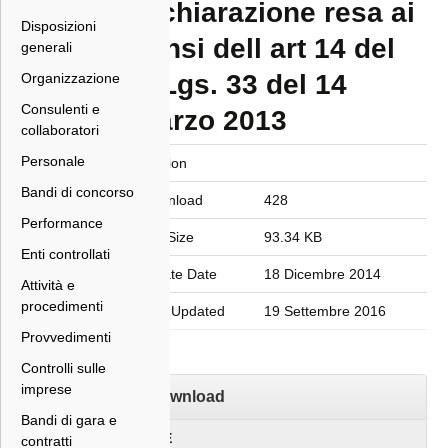
Dichiarazione resa ai
Disposizioni
sensi dell art 14 del
generali
D.Lgs. 33 del 14
Organizzazione
Consulenti e
marzo 2013
collaboratori
Personale
Version
Bandi di concorso
Download
428
Performance
File Size
93.34 KB
Enti controllati
Create Date
18 Dicembre 2014
Attività e
procedimenti
Last Updated
19 Settembre 2016
Provvedimenti
Controlli sulle
imprese
Download
Bandi di gara e
FILE
contratti