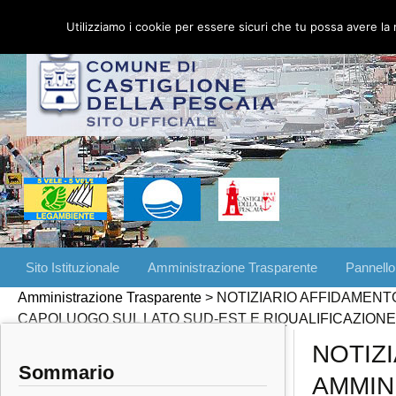
Utilizziamo i cookie per essere sicuri che tu possa avere la 
Vai
Sito Istituzionale
Amministrazione Trasparente
Pannello
al
Amministrazione Trasparente
>
NOTIZIARIO AFFIDAMENT
contenuto
CAPOLUOGO SUL LATO SUD-EST E RIQUALIFICAZIONE 
NOTIZ
Sommario
AMMIN