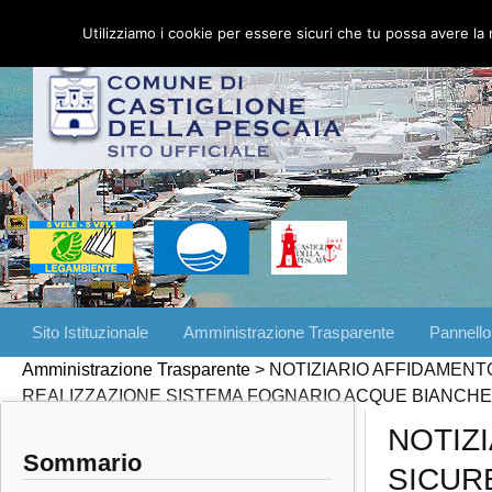
Utilizziamo i cookie per essere sicuri che tu possa avere la 
Vai
Sito Istituzionale
Amministrazione Trasparente
Pannello
al
Amministrazione Trasparente
>
NOTIZIARIO AFFIDAMENT
contenuto
REALIZZAZIONE SISTEMA FOGNARIO ACQUE BIANCHE
NOTIZ
Sommario
SICUR