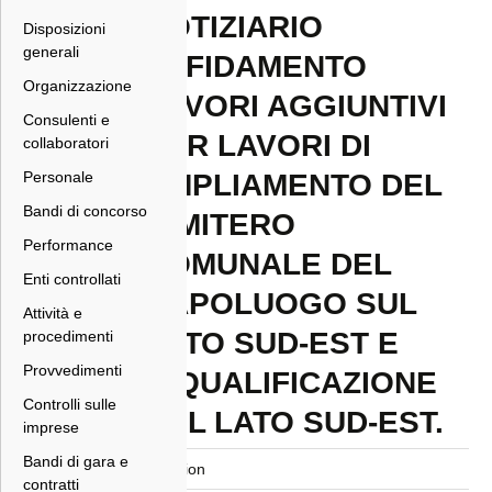
NOTIZIARIO
Disposizioni
generali
AFFIDAMENTO
Organizzazione
LAVORI AGGIUNTIVI
Consulenti e
PER LAVORI DI
collaboratori
Personale
AMPLIAMENTO DEL
Bandi di concorso
CIMITERO
Performance
COMUNALE DEL
Enti controllati
CAPOLUOGO SUL
Attività e
LATO SUD-EST E
procedimenti
Provvedimenti
RIQUALIFICAZIONE
Controlli sulle
DEL LATO SUD-EST.
imprese
Bandi di gara e
Version
contratti