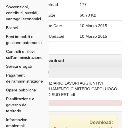
Download
177
Sovvenzioni,
contributi, sussidi,
File Size
60.70 KB
vantaggi economici
Create Date
10 Marzo 2015
Bilanci
Last Updated
10 Marzo 2015
Beni immobili e
gestione patrimonio
Controlli e rilievi
sull'amministrazione
Download
Servizi erogati
FILE
Pagamenti
dell'amministrazione
NOTIZIARIO LAVORI AGGIUNTIVI
AMPLIAMENTO CIMITERO CAPOLUOGO
Opere pubbliche
LATO SUD EST.pdf
Pianificazione e
governo del
territorio
Informazioni
Download:
ambientali