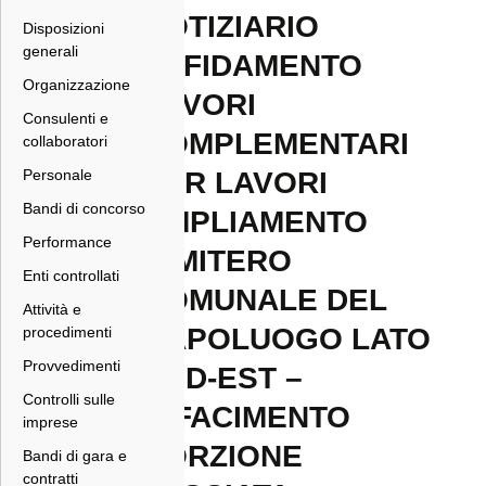
NOTIZIARIO
Disposizioni
generali
AFFIDAMENTO
Organizzazione
LAVORI
Consulenti e
COMPLEMENTARI
collaboratori
Personale
PER LAVORI
Bandi di concorso
AMPLIAMENTO
Performance
CIMITERO
Enti controllati
COMUNALE DEL
Attività e
CAPOLUOGO LATO
procedimenti
Provvedimenti
SUD-EST –
Controlli sulle
RIFACIMENTO
imprese
PORZIONE
Bandi di gara e
contratti