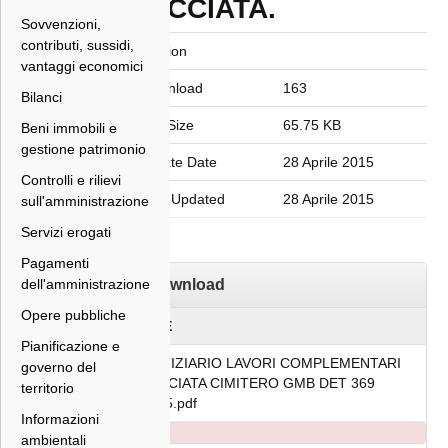
FACCIATA.
Sovvenzioni,
contributi, sussidi,
Version
vantaggi economici
Download
163
Bilanci
File Size
65.75 KB
Beni immobili e
gestione patrimonio
Create Date
28 Aprile 2015
Controlli e rilievi
Last Updated
28 Aprile 2015
sull'amministrazione
Servizi erogati
Pagamenti
dell'amministrazione
Download
Opere pubbliche
FILE
Pianificazione e
NOTIZIARIO LAVORI COMPLEMENTARI
governo del
FACCIATA CIMITERO GMB DET 369
territorio
2015.pdf
Informazioni
ambientali