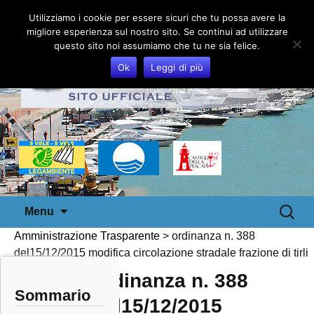
Utilizziamo i cookie per essere sicuri che tu possa avere la
migliore esperienza sul nostro sito. Se continui ad utilizzare
questo sito noi assumiamo che tu ne sia felice.
Ok
Leggi di più
Vai
Ricerca
Menu
al
per:
Amministrazione Trasparente
>
ordinanza n. 388
contenuto
del15/12/2015 modifica circolazione stradale frazione di tirli
ordinanza n. 388
Sommario
del15/12/2015