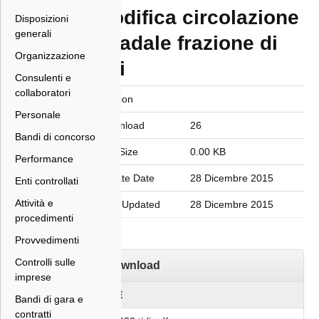
modifica circolazione
Disposizioni
generali
stradale frazione di
Organizzazione
tirli
Consulenti e
collaboratori
Version
Personale
Download
26
Bandi di concorso
File Size
0.00 KB
Performance
Create Date
28 Dicembre 2015
Enti controllati
Attività e
Last Updated
28 Dicembre 2015
procedimenti
Provvedimenti
Controlli sulle
Download
imprese
FILE
Bandi di gara e
contratti