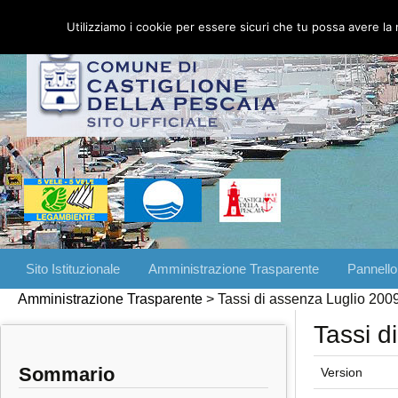
Utilizziamo i cookie per essere sicuri che tu possa avere la 
Vai
Sito Istituzionale
Amministrazione Trasparente
Pannello
al
Amministrazione Trasparente
>
Tassi di assenza Luglio 200
contenuto
Tassi d
Sommario
Version